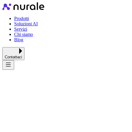
Prodotti
Soluzioni AI
Servizi
Chi siamo
Blog
Contattaci
Trasformiamo le tue idee in
prodotti
digitali innovativi
Siamo una software house con sede a Darfo Boario Terme in
Vallecamonica in provincia di Brescia. Grazie alla nostra esperienza
possiamo valutare, gestire e sviluppare progetti di ogni complessità,
creando applicazioni web, mobile e cloud in maniera efficiente e
puntuale.
React, React Native, Node, Next, Flutter, Vue Nuxt, Angular o Java